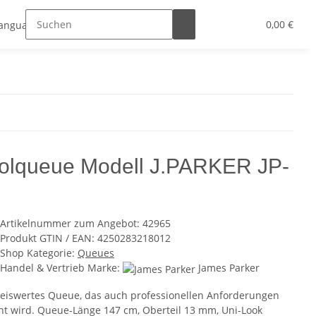
onto
Store Berlin
0,00 €
Language
▼
olqueue Modell J.PARKER JP-
Artikelnummer zum Angebot:
42965
Produkt GTIN / EAN:
4250283218012
Shop Kategorie:
Queues
Handel & Vertrieb Marke:
James Parker
reiswertes Queue, das auch professionellen Anforderungen
ht wird. Queue-Länge 147 cm, Oberteil 13 mm, Uni-Look