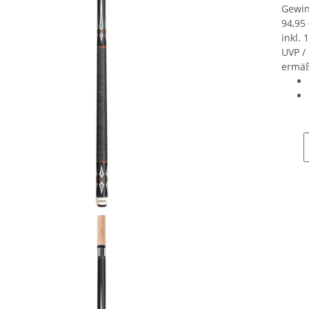
Gewin
94,95
inkl. 
UVP /
ermä