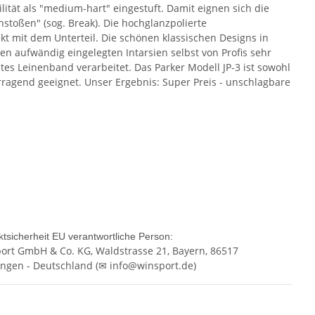
ilität als "medium-hart" eingestuft. Damit eignen sich die
stoßen" (sog. Break). Die hochglanzpolierte
t mit dem Unterteil. Die schönen klassischen Designs in
n aufwändig eingelegten Intarsien selbst von Profis sehr
es Leinenband verarbeitet. Das Parker Modell JP-3 ist sowohl
orragend geeignet. Unser Ergebnis: Super Preis - unschlagbare
tsicherheit EU verantwortliche Person:
ort GmbH & Co. KG
, Waldstrasse 21, Bayern, 86517
ngen - Deutschland
(✉ info@winsport.de)