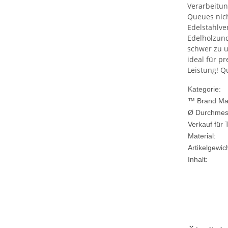
Verarbeitun
Queues nich
Edelstahlve
Edelholzund
schwer zu u
ideal für p
Leistung! Q
Kategorie:
™ Brand Ma
Ø Durchmes
Verkauf für 
Material:
Artikelgewich
Inhalt: