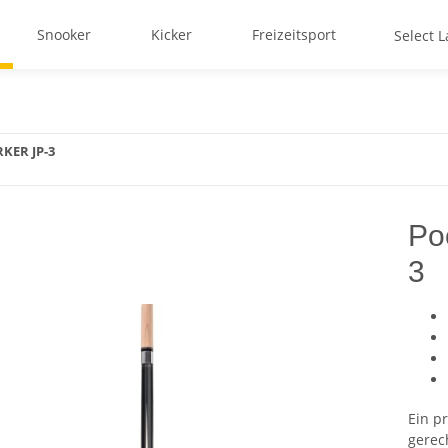
Snooker
Kicker
Freizeitsport
Mein K
Select 
RKER JP-3
Po
3
Ein p
gerec