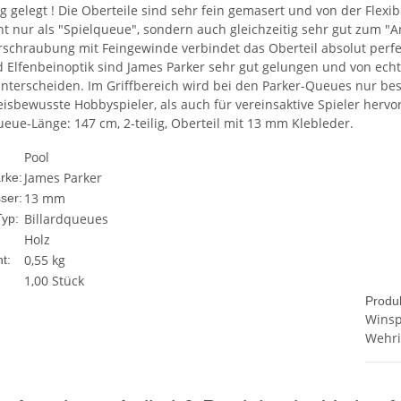
g gelegt ! Die Oberteile sind sehr fein gemasert und von der Flexib
t nur als "Spielqueue", sondern auch gleichzeitig sehr gut zum "An
rschraubung mit Feingewinde verbindet das Oberteil absolut perfek
 Elfenbeinoptik sind James Parker sehr gut gelungen und von echte
nterscheiden. Im Griffbereich wird bei den Parker-Queues nur best
reisbewusste Hobbyspieler, als auch für vereinsaktive Spieler herv
ueue-Länge: 147 cm, 2-teilig, Oberteil mit 13 mm Klebleder.
Pool
James Parker
rke:
13 mm
ser:
Billardqueues
Typ:
Holz
0,55
kg
t:
1,00 Stück
Produk
Winsp
Wehri