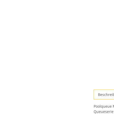
Beschrei
Poolqueue M
Queueserie 